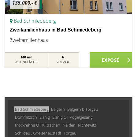
135.000,- €
Bad Schmiedeberg
Zweifamilienhaus in Bad Schmiedeberg
Zweifamilienhaus
140 m²
6
WOHNFLÄCHE
ZIMMER
Bad Schmiedeberg
Belgern
Belgern b Torgau
Dommitzsch
Elsnig
Elsnig OT Vogelgesang
Mockrehna OT Klitzschen
Neiden
Nichtewitz
Schildau , Gneisenaustadt
Torgau