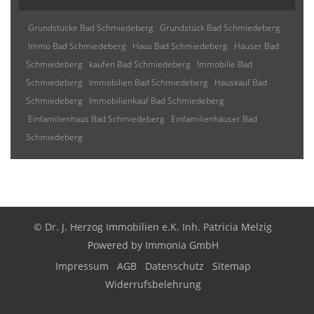
Grundstücke Bad Schmiedeberg
Grundstück Bad Schmiedeberg
Immo Bad Schmiedeberg
Haus Bad Schmiedeberg
Häuser Bad
Schmiedeberg
kaufen Bad Schmiedeberg
Immobilie Bad
Schmiedeberg
Immobilien Bad Schmiedeberg
Hauskauf Bad
Schmiedeberg
Immobilienkauf Bad Schmiedeberg
Einfamilienhaus Bad Schmiedeberg
Einfamilienhäuser Bad
Schmiedeberg
© Dr. J. Herzog Immobilien e.K. Inh. Patricia Melzig
Powered by
Immonia GmbH
Impressum
AGB
Datenschutz
Sitemap
Widerrufsbelehrung