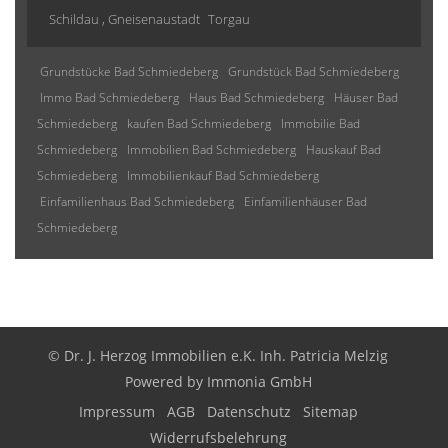
Schildau , Gneisenaustadt
Torgau
Grundstücke Bad Schmiedeberg
Grundstück Bad Schmiedeberg
Immo Bad Schmiedeberg
Haus Bad Schmiedeberg
Häuser Bad
Schmiedeberg
kaufen Bad Schmiedeberg
Immobilie Bad
Schmiedeberg
Immobilien Bad Schmiedeberg
Hauskauf Bad
Schmiedeberg
Immobilienkauf Bad Schmiedeberg
Einfamilienhaus Bad Schmiedeberg
Einfamilienhäuser Bad
Schmiedeberg
© Dr. J. Herzog Immobilien e.K. Inh. Patricia Melzig
Powered by
Immonia GmbH
Impressum
AGB
Datenschutz
Sitemap
Widerrufsbelehrung