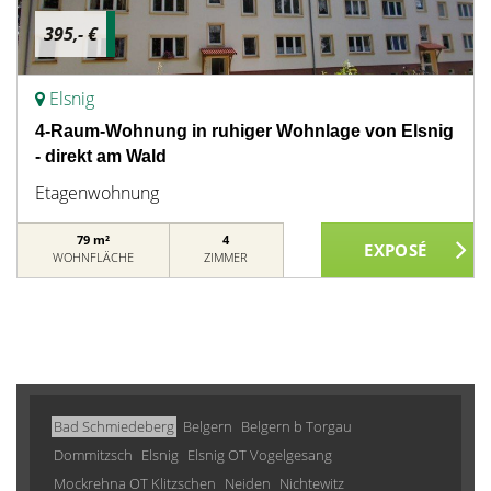
395,- €
Elsnig
4-Raum-Wohnung in ruhiger Wohnlage von Elsnig
- direkt am Wald
Etagenwohnung
79 m²
4
WOHNFLÄCHE
ZIMMER
Bad Schmiedeberg
Belgern
Belgern b Torgau
Dommitzsch
Elsnig
Elsnig OT Vogelgesang
Mockrehna OT Klitzschen
Neiden
Nichtewitz