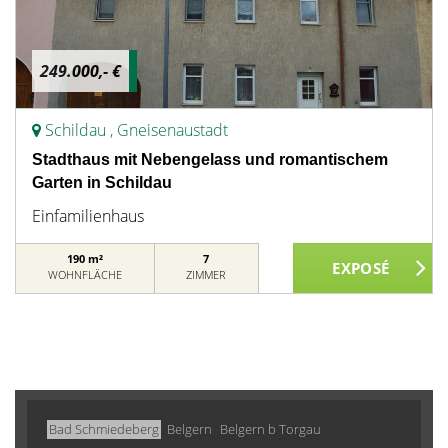
249.000,- €
Schildau , Gneisenaustadt
Stadthaus mit Nebengelass und romantischem
Garten in Schildau
Einfamilienhaus
190 m²
7
WOHNFLÄCHE
ZIMMER
Bad Schmiedeberg
Belgern
Belgern b Torgau