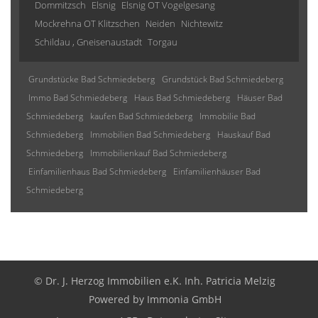
Dommitzsch
Elsnig
Elsnig OT Vogelgesang
Mockrehna OT Klitzschen
Neiden
Nichtewitz
Schildau , Gneisenaustadt
Torgau
Grundstücke Bad Schmiedeberg
Grundstück Bad Schmiedeberg
Immo Bad Schmiedeberg
Haus Bad Schmiedeberg
Häuser Bad
Schmiedeberg
kaufen Bad Schmiedeberg
Immobilie Bad
Schmiedeberg
Immobilien Bad Schmiedeberg
Hauskauf Bad
Schmiedeberg
Immobilienkauf Bad Schmiedeberg
Einfamilienhaus Bad Schmiedeberg
Einfamilienhäuser Bad
Schmiedeberg
© Dr. J. Herzog Immobilien e.K. Inh. Patricia Melzig
Powered by
Immonia GmbH