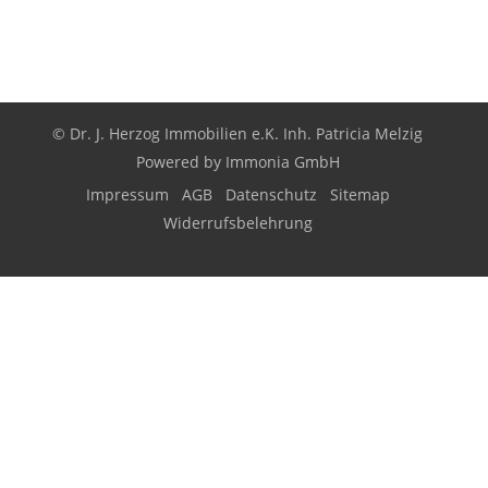
© Dr. J. Herzog Immobilien e.K. Inh. Patricia Melzig
Powered by
Immonia GmbH
Impressum
AGB
Datenschutz
Sitemap
Widerrufsbelehrung