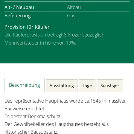
Alt- / Neubau
Altbau
Befeuerung
Gas
Provision für Käufer
Die Käuferprovision beträgt 6 Prozent zuzüglich
Mehrwertsteuer in höhe von 19%.
Beschreibung
Ausstattung
Lage
Sonstiges
Das repräsentative Haupthaus wurde ca.1545 in massiver
Bauweise errichtet.
Es besteht Denkmalschutz.
Der Gewölbekeller des Haupthauses besteht aus
historischer Bausubstanz.