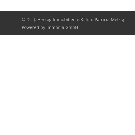
© Dr. J. Herzog Immobilien e.K. Inh. Patricia Melzig
Powered by
Immonia GmbH