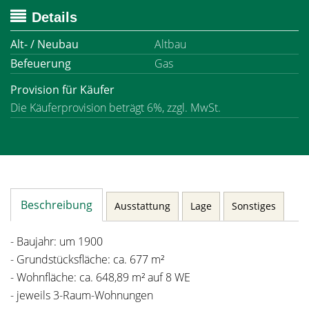
Details
Alt- / Neubau
Altbau
Befeuerung
Gas
Provision für Käufer
Die Käuferprovision beträgt 6%, zzgl. MwSt.
Beschreibung
Ausstattung
Lage
Sonstiges
- Baujahr: um 1900
- Grundstücksfläche: ca. 677 m²
- Wohnfläche: ca. 648,89 m² auf 8 WE
- jeweils 3-Raum-Wohnungen