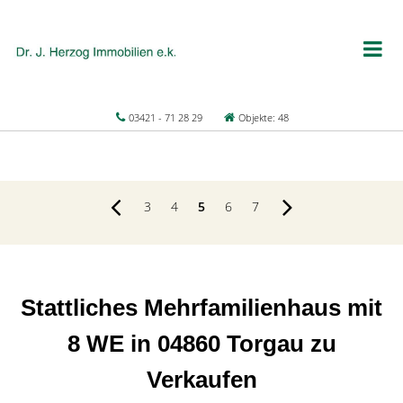
03421 - 71 28 29
Objekte: 48
3
4
5
6
7
Stattliches Mehrfamilienhaus mit
8 WE in 04860 Torgau zu
Verkaufen