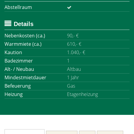
Abstellraum
Details
Nebenkosten (ca.)
90,- €
Warmmiete (ca.)
610,- €
Kaution
1.040,- €
Badezimmer
1
Alt- / Neubau
Altbau
Mindestmietdauer
1 Jahr
Befeuerung
Gas
Heizung
Etagenheizung