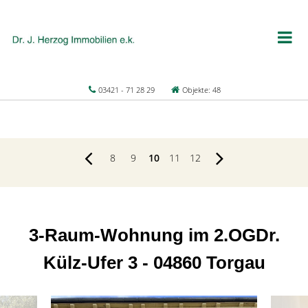
03421 - 71 28 29
Objekte: 48
8
9
10
11
12
3-Raum-Wohnung im 2.OGDr.
Külz-Ufer 3 - 04860 Torgau