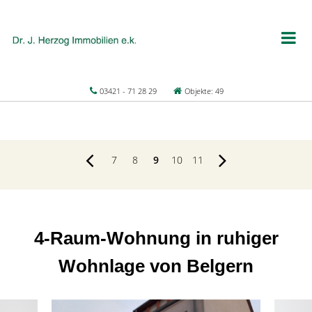
03421 - 71 28 29
Objekte: 49
7
8
9
10
11
4-Raum-Wohnung in ruhiger
Wohnlage von Belgern