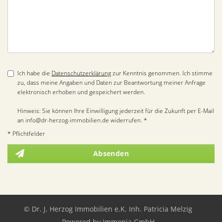
Ich habe die
Datenschutzerklärung
zur Kenntnis genommen. Ich stimme
zu, dass meine Angaben und Daten zur Beantwortung meiner Anfrage
elektronisch erhoben und gespeichert werden.
Hinweis: Sie können Ihre Einwilligung jederzeit für die Zukunft per E-Mail
an info@dr-herzog-immobilien.de widerrufen. *
* Pflichtfelder
Absenden
© Dr. J. Herzog Immobilien e.K. Inh. Patricia Melzig
Powered by
Immonia GmbH