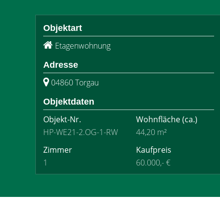
Objektart
Etagenwohnung
Adresse
04860 Torgau
Objektdaten
Objekt-Nr.
Wohnfläche
(ca.)
HP-WE21-2.OG-1-RW
44,20 m²
Zimmer
Kaufpreis
1
60.000,- €