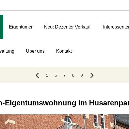
Eigentümer
Neu: Dezenter Verkauf!
Interessente
altung
Über uns
Kontakt
5
6
7
8
9
m-Eigentumswohnung im Husarenpark