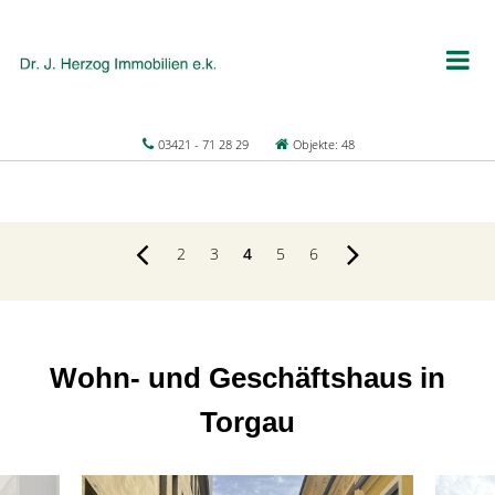
03421 - 71 28 29
Objekte: 48
2
3
4
5
6
Wohn- und Geschäftshaus in
Torgau