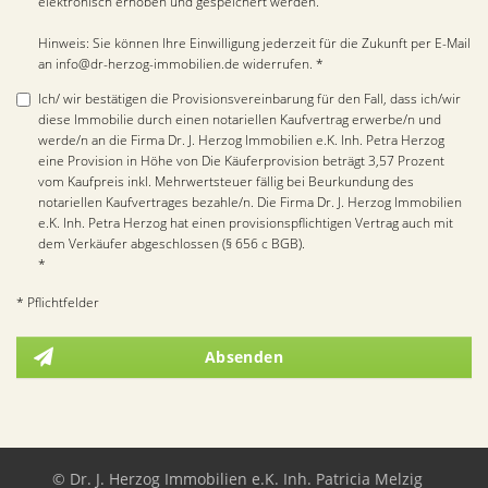
elektronisch erhoben und gespeichert werden.
Hinweis: Sie können Ihre Einwilligung jederzeit für die Zukunft per E-Mail
an info@dr-herzog-immobilien.de widerrufen. *
Ich/ wir bestätigen die Provisionsvereinbarung für den Fall, dass ich/wir
diese Immobilie durch einen notariellen Kaufvertrag erwerbe/n und
werde/n an die Firma Dr. J. Herzog Immobilien e.K. Inh. Petra Herzog
eine Provision in Höhe von Die Käuferprovision beträgt 3,57 Prozent
vom Kaufpreis inkl. Mehrwertsteuer fällig bei Beurkundung des
notariellen Kaufvertrages bezahle/n. Die Firma Dr. J. Herzog Immobilien
e.K. Inh. Petra Herzog hat einen provisionspflichtigen Vertrag auch mit
dem Verkäufer abgeschlossen (§ 656 c BGB).
*
* Pflichtfelder
Absenden
© Dr. J. Herzog Immobilien e.K. Inh. Patricia Melzig