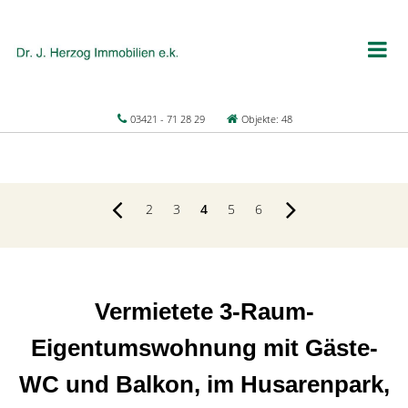
03421 - 71 28 29
Objekte: 48
2
3
4
5
6
Vermietete 3-Raum-
Eigentumswohnung mit Gäste-
WC und Balkon, im Husarenpark,