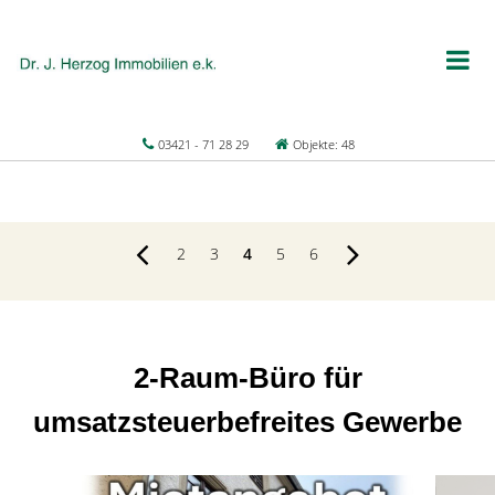
03421 - 71 28 29
Objekte: 48
2
3
4
5
6
2-Raum-Büro für
umsatzsteuerbefreites Gewerbe