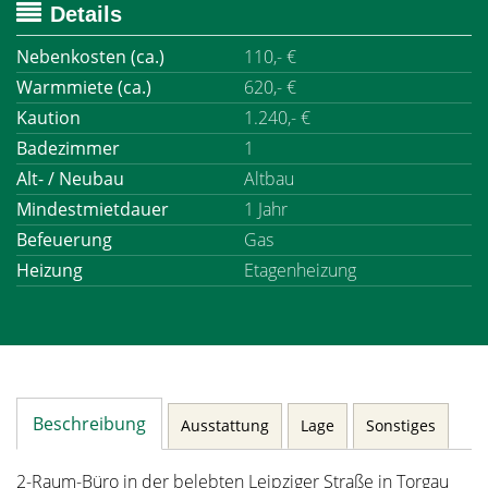
Details
Nebenkosten (ca.)
110,- €
Warmmiete (ca.)
620,- €
Kaution
1.240,- €
Badezimmer
1
Alt- / Neubau
Altbau
Mindestmietdauer
1 Jahr
Befeuerung
Gas
Heizung
Etagenheizung
Beschreibung
Ausstattung
Lage
Sonstiges
2-Raum-Büro in der belebten Leipziger Straße in Torgau