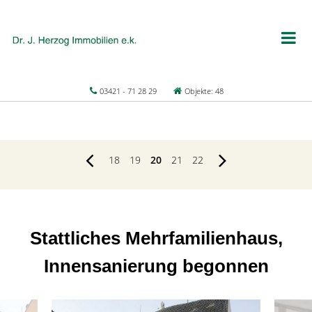
03421 - 71 28 29
Objekte: 48
18
19
20
21
22
Stattliches Mehrfamilienhaus,
Innensanierung begonnen